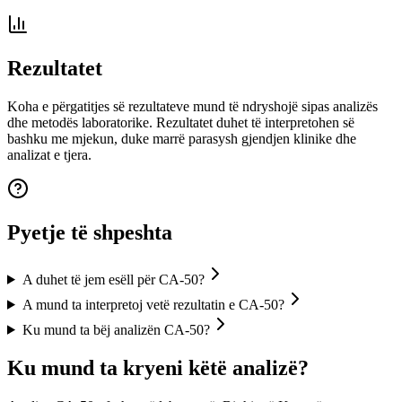
Rezultatet
Koha e përgatitjes së rezultateve mund të ndryshojë sipas analizës
dhe metodës laboratorike. Rezultatet duhet të interpretohen së
bashku me mjekun, duke marrë parasysh gjendjen klinike dhe
analizat e tjera.
Pyetje të shpeshta
A duhet të jem esëll për CA-50?
A mund ta interpretoj vetë rezultatin e CA-50?
Ku mund ta bëj analizën CA-50?
Ku mund ta kryeni këtë analizë?