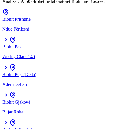
Analiza
CA-50
ofrohet në laboratorët Biohit në Kosovë:
Biohit
Prishtinë
Ndue Përlleshi
Biohit
Pejë
Wesley Clark 140
Biohit
Pejë (Delta)
Adem Jashari
Biohit
Gjakovë
Bujar Roka