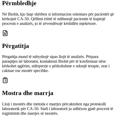
Përmbledhje
Në Biohit, kjo faqe shërben si informacion orientues për pacientët që
kërkojnë CA-50. Qëllimi është të ndihmojë pacientin të kuptojë
procesin e analizës, jo të zëvendësojë këshillën mjekësore.
Përgatitja
Përgatitja mund të ndryshojë sipas llojit të analizës. Përpara
paraqitjes në laborator, kontaktoni Biohit për të konfirmuar nëse
kërkohet agjërim, ndërprerje e përkohshme e ndonjë terapie, orar i
caktuar ose mostër specifike.
Mostra dhe marrja
Lloji i mostrës dhe metoda e marrjes përcaktohen nga protokolli
laboratorik për CA-50. Stafi i laboratorit ju udhëzon gjatë procesit të
regjistrimit dhe marrjes së mostrës.