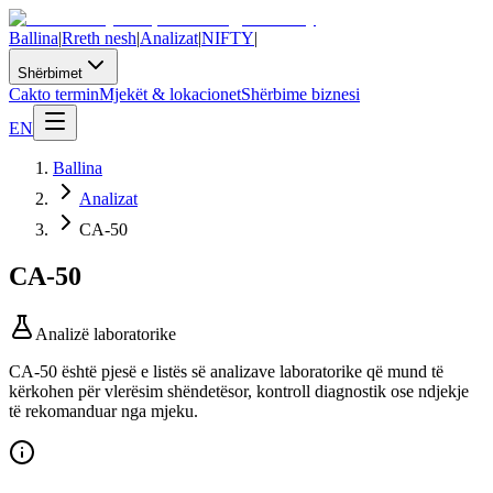
Ballina
|
Rreth nesh
|
Analizat
|
NIFTY
|
Shërbimet
Cakto termin
Mjekët & lokacionet
Shërbime biznesi
EN
Ballina
Analizat
CA-50
CA-50
Analizë laboratorike
CA-50 është pjesë e listës së analizave laboratorike që mund të
kërkohen për vlerësim shëndetësor, kontroll diagnostik ose ndjekje
të rekomanduar nga mjeku.