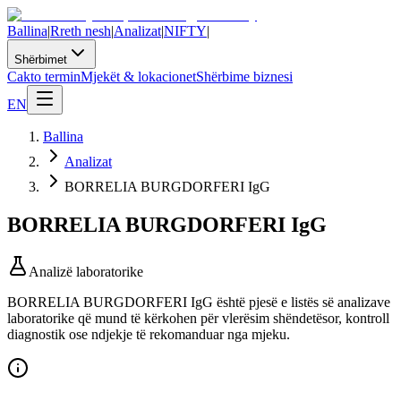
Ballina
|
Rreth nesh
|
Analizat
|
NIFTY
|
Shërbimet
Cakto termin
Mjekët & lokacionet
Shërbime biznesi
EN
Ballina
Analizat
BORRELIA BURGDORFERI IgG
BORRELIA BURGDORFERI IgG
Analizë laboratorike
BORRELIA BURGDORFERI IgG është pjesë e listës së analizave
laboratorike që mund të kërkohen për vlerësim shëndetësor, kontroll
diagnostik ose ndjekje të rekomanduar nga mjeku.