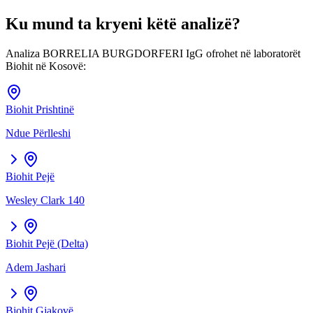
Ku mund ta kryeni këtë analizë?
Analiza
BORRELIA BURGDORFERI IgG
ofrohet në laboratorët
Biohit në Kosovë:
Biohit
Prishtinë
Ndue Përlleshi
Biohit
Pejë
Wesley Clark 140
Biohit
Pejë (Delta)
Adem Jashari
Biohit
Gjakovë