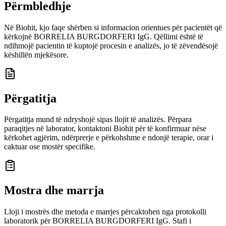
Përmbledhje
Në Biohit, kjo faqe shërben si informacion orientues për pacientët që
kërkojnë BORRELIA BURGDORFERI IgG. Qëllimi është të
ndihmojë pacientin të kuptojë procesin e analizës, jo të zëvendësojë
këshillën mjekësore.
Përgatitja
Përgatitja mund të ndryshojë sipas llojit të analizës. Përpara
paraqitjes në laborator, kontaktoni Biohit për të konfirmuar nëse
kërkohet agjërim, ndërprerje e përkohshme e ndonjë terapie, orar i
caktuar ose mostër specifike.
Mostra dhe marrja
Lloji i mostrës dhe metoda e marrjes përcaktohen nga protokolli
laboratorik për BORRELIA BURGDORFERI IgG. Stafi i