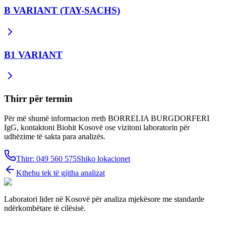
B VARIANT (TAY-SACHS)
B1 VARIANT
Thirr për termin
Për më shumë informacion rreth BORRELIA BURGDORFERI
IgG, kontaktoni Biohit Kosovë ose vizitoni laboratorin për
udhëzime të sakta para analizës.
Thirr: 049 560 575
Shiko lokacionet
Kthehu tek të gjitha analizat
Laboratori lider në Kosovë për analiza mjekësore me standarde
ndërkombëtare të cilësisë.