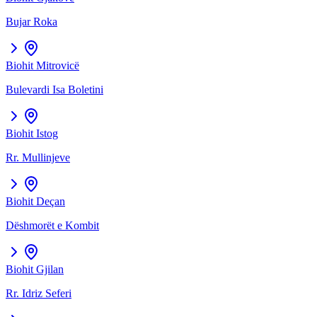
Bujar Roka
Biohit
Mitrovicë
Bulevardi Isa Boletini
Biohit
Istog
Rr. Mullinjeve
Biohit
Deçan
Dëshmorët e Kombit
Biohit
Gjilan
Rr. Idriz Seferi