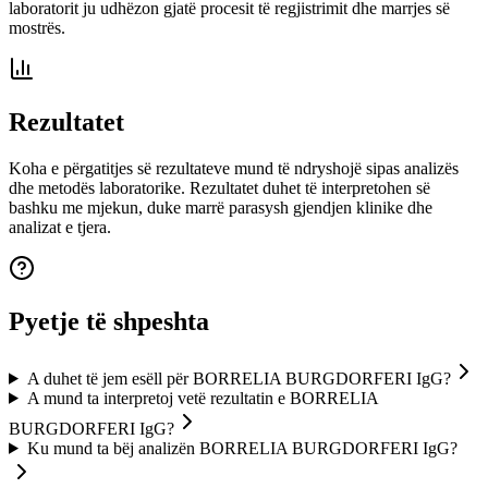
laboratorit ju udhëzon gjatë procesit të regjistrimit dhe marrjes së
mostrës.
Rezultatet
Koha e përgatitjes së rezultateve mund të ndryshojë sipas analizës
dhe metodës laboratorike. Rezultatet duhet të interpretohen së
bashku me mjekun, duke marrë parasysh gjendjen klinike dhe
analizat e tjera.
Pyetje të shpeshta
A duhet të jem esëll për BORRELIA BURGDORFERI IgG?
A mund ta interpretoj vetë rezultatin e BORRELIA
BURGDORFERI IgG?
Ku mund ta bëj analizën BORRELIA BURGDORFERI IgG?