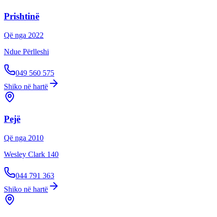
Prishtinë
Që nga
2022
Ndue Përlleshi
049 560 575
Shiko në hartë
Pejë
Që nga
2010
Wesley Clark 140
044 791 363
Shiko në hartë