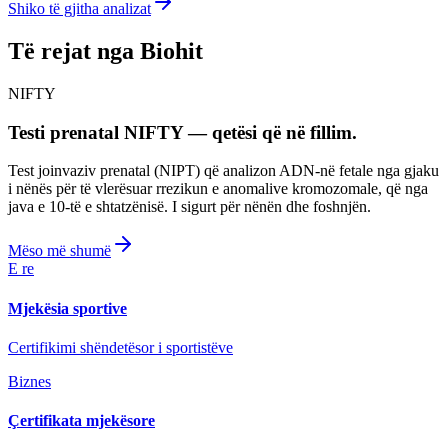
Shiko të gjitha analizat
Të rejat nga Biohit
NIFTY
Testi prenatal NIFTY — qetësi që në fillim.
Test joinvaziv prenatal (NIPT) që analizon ADN-në fetale nga gjaku
i nënës për të vlerësuar rrezikun e anomalive kromozomale, që nga
java e 10-të e shtatzënisë. I sigurt për nënën dhe foshnjën.
Mëso më shumë
E re
Mjekësia sportive
Certifikimi shëndetësor i sportistëve
Biznes
Çertifikata mjekësore