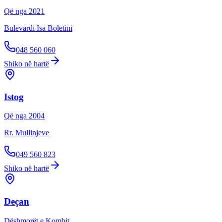
Që nga
2021
Bulevardi Isa Boletini
048 560 060
Shiko në hartë
Istog
Që nga
2004
Rr. Mullinjeve
049 560 823
Shiko në hartë
Deçan
Dëshmorët e Kombit