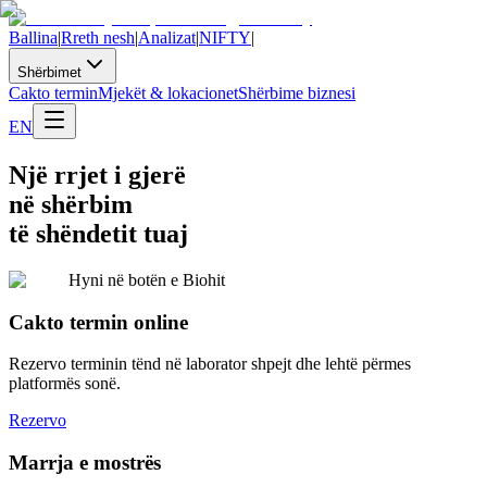
Ballina
|
Rreth nesh
|
Analizat
|
NIFTY
|
Shërbimet
Cakto termin
Mjekët & lokacionet
Shërbime biznesi
EN
Një rrjet i gjerë
në shërbim
të shëndetit tuaj
Hyni në botën e Biohit
Cakto termin online
Rezervo terminin tënd në laborator shpejt dhe lehtë përmes
platformës sonë.
Rezervo
Marrja e mostrës