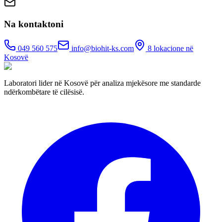
Na kontaktoni
049 560 575
info@biohit-ks.com
8 lokacione në
Kosovë
Laboratori lider në Kosovë për analiza mjekësore me standarde
ndërkombëtare të cilësisë.