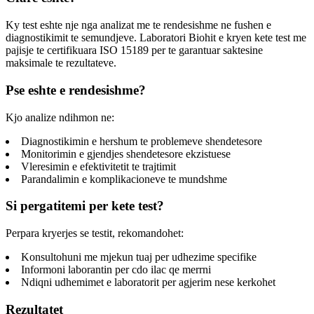
Ky test eshte nje nga analizat me te rendesishme ne fushen e
diagnostikimit te semundjeve. Laboratori Biohit e kryen kete test me
pajisje te certifikuara ISO 15189 per te garantuar saktesine
maksimale te rezultateve.
Pse eshte e rendesishme?
Kjo analize ndihmon ne:
Diagnostikimin e hershum te problemeve shendetesore
Monitorimin e gjendjes shendetesore ekzistuese
Vleresimin e efektivitetit te trajtimit
Parandalimin e komplikacioneve te mundshme
Si pergatitemi per kete test?
Perpara kryerjes se testit, rekomandohet:
Konsultohuni me mjekun tuaj per udhezime specifike
Informoni laborantin per cdo ilac qe merrni
Ndiqni udhemimet e laboratorit per agjerim nese kerkohet
Rezultatet