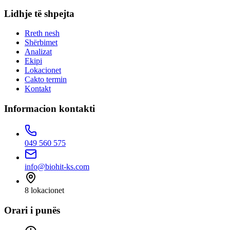
Lidhje të shpejta
Rreth nesh
Shërbimet
Analizat
Ekipi
Lokacionet
Cakto termin
Kontakt
Informacion kontakti
049 560 575
info@biohit-ks.com
8
lokacionet
Orari i punës