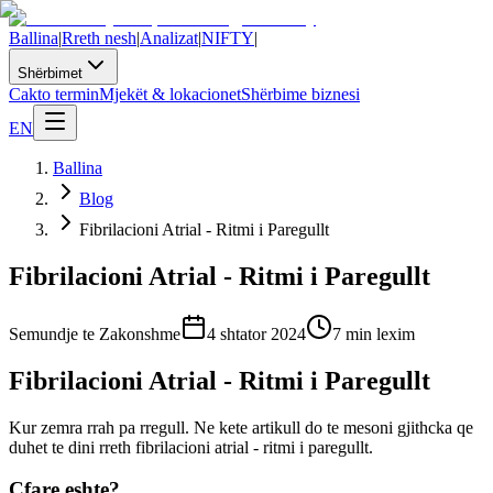
Ballina
|
Rreth nesh
|
Analizat
|
NIFTY
|
Shërbimet
Cakto termin
Mjekët & lokacionet
Shërbime biznesi
EN
Ballina
Blog
Fibrilacioni Atrial - Ritmi i Paregullt
Fibrilacioni Atrial - Ritmi i Paregullt
Semundje te Zakonshme
4 shtator 2024
7
min lexim
Fibrilacioni Atrial - Ritmi i Paregullt
Kur zemra rrah pa rregull. Ne kete artikull do te mesoni gjithcka qe
duhet te dini rreth fibrilacioni atrial - ritmi i paregullt.
Cfare eshte?