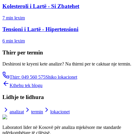
Kolesteroli i Lartë - Si Zbatehet
7
min lexim
Tensioni i Lartë - Hipertensioni
6
min lexim
Thirr per termin
Deshironi te kryeni kete analize? Na thirrni per te caktuar nje termin.
Thirr: 049 560 575
Shiko lokacionet
Kthehu tek blogu
Lidhje te lidhura
analizat
termin
lokacionet
Laboratori lider në Kosovë për analiza mjekësore me standarde
ndërkombëtare të cilësisë.