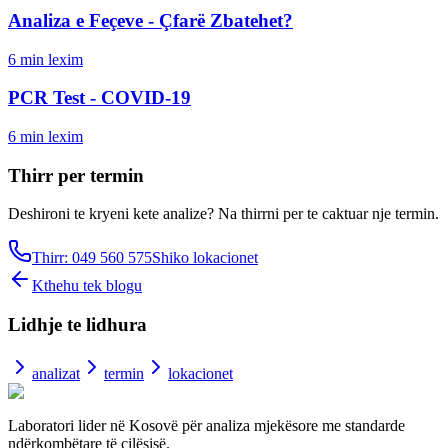
Analiza e Feçeve - Çfarë Zbatehet?
6
min lexim
PCR Test - COVID-19
6
min lexim
Thirr per termin
Deshironi te kryeni kete analize? Na thirrni per te caktuar nje termin.
Thirr: 049 560 575
Shiko lokacionet
Kthehu tek blogu
Lidhje te lidhura
analizat
termin
lokacionet
Laboratori lider në Kosovë për analiza mjekësore me standarde
ndërkombëtare të cilësisë.