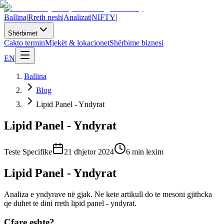
Ballina
|
Rreth nesh
|
Analizat
|
NIFTY
|
Shërbimet
Cakto termin
Mjekët & lokacionet
Shërbime biznesi
EN
Ballina
Blog
Lipid Panel - Yndyrat
Lipid Panel - Yndyrat
Teste Specifike
21 dhjetor 2024
6
min lexim
Lipid Panel - Yndyrat
Analiza e yndyrave në gjak. Ne kete artikull do te mesoni gjithcka
qe duhet te dini rreth lipid panel - yndyrat.
Cfare eshte?