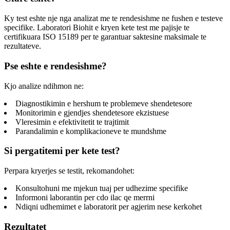
Ky test eshte nje nga analizat me te rendesishme ne fushen e testeve
specifike. Laboratori Biohit e kryen kete test me pajisje te
certifikuara ISO 15189 per te garantuar saktesine maksimale te
rezultateve.
Pse eshte e rendesishme?
Kjo analize ndihmon ne:
Diagnostikimin e hershum te problemeve shendetesore
Monitorimin e gjendjes shendetesore ekzistuese
Vleresimin e efektivitetit te trajtimit
Parandalimin e komplikacioneve te mundshme
Si pergatitemi per kete test?
Perpara kryerjes se testit, rekomandohet:
Konsultohuni me mjekun tuaj per udhezime specifike
Informoni laborantin per cdo ilac qe merrni
Ndiqni udhemimet e laboratorit per agjerim nese kerkohet
Rezultatet