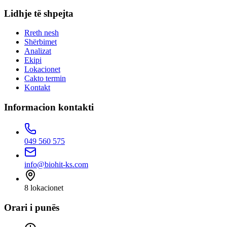
Lidhje të shpejta
Rreth nesh
Shërbimet
Analizat
Ekipi
Lokacionet
Cakto termin
Kontakt
Informacion kontakti
049 560 575
info@biohit-ks.com
8
lokacionet
Orari i punës