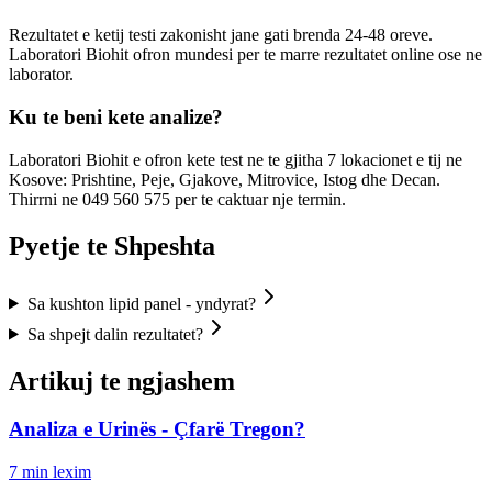
Rezultatet e ketij testi zakonisht jane gati brenda 24-48 oreve.
Laboratori Biohit ofron mundesi per te marre rezultatet online ose ne
laborator.
Ku te beni kete analize?
Laboratori Biohit e ofron kete test ne te gjitha 7 lokacionet e tij ne
Kosove: Prishtine, Peje, Gjakove, Mitrovice, Istog dhe Decan.
Thirrni ne 049 560 575 per te caktuar nje termin.
Pyetje te Shpeshta
Sa kushton lipid panel - yndyrat?
Sa shpejt dalin rezultatet?
Artikuj te ngjashem
Analiza e Urinës - Çfarë Tregon?
7
min lexim