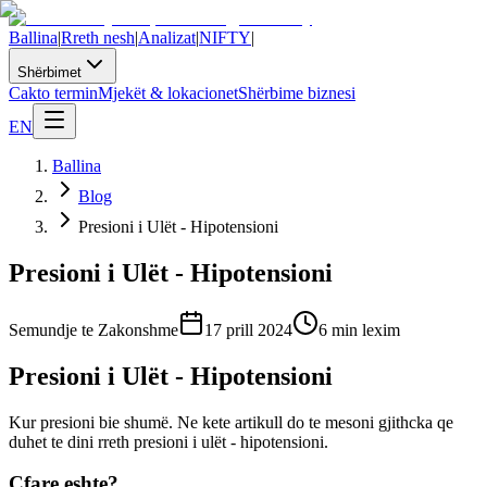
Ballina
|
Rreth nesh
|
Analizat
|
NIFTY
|
Shërbimet
Cakto termin
Mjekët & lokacionet
Shërbime biznesi
EN
Ballina
Blog
Presioni i Ulët - Hipotensioni
Presioni i Ulët - Hipotensioni
Semundje te Zakonshme
17 prill 2024
6
min lexim
Presioni i Ulët - Hipotensioni
Kur presioni bie shumë. Ne kete artikull do te mesoni gjithcka qe
duhet te dini rreth presioni i ulët - hipotensioni.
Cfare eshte?