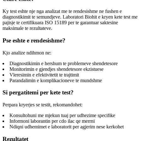
Ky test eshte nje nga analizat me te rendesishme ne fushen e
diagnostikimit te semundjeve. Laboratori Biohit e kryen kete test me
pajisje te certifikuara ISO 15189 per te garantuar saktesine
maksimale te rezultateve.
Pse eshte e rendesishme?
Kjo analize ndihmon ne:
Diagnostikimin e hershum te problemeve shendetesore
Monitorimin e gjendjes shendetesore ekzistuese
Vleresimin e efektivitetit te trajtimit
Parandalimin e komplikacioneve te mundshme
Si pergatitemi per kete test?
Perpara kryerjes se testit, rekomandohet:
Konsultohuni me mjekun tuaj per udhezime specifike
Informoni laborantin per cdo ilac qe merrni
Ndiqni udhemimet e laboratorit per agjerim nese kerkohet
Rezultatet