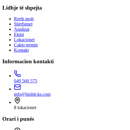
Lidhje të shpejta
Rreth nesh
Shërbimet
Analizat
Ekipi
Lokacionet
Cakto termin
Kontakt
Informacion kontakti
049 560 575
info@biohit-ks.com
8
lokacionet
Orari i punës