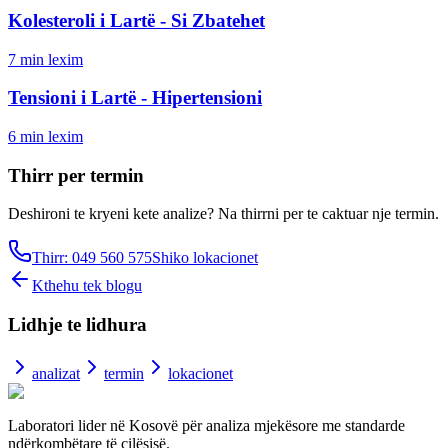
Kolesteroli i Lartë - Si Zbatehet
7
min lexim
Tensioni i Lartë - Hipertensioni
6
min lexim
Thirr per termin
Deshironi te kryeni kete analize? Na thirrni per te caktuar nje termin.
Thirr: 049 560 575
Shiko lokacionet
Kthehu tek blogu
Lidhje te lidhura
analizat
termin
lokacionet
Laboratori lider në Kosovë për analiza mjekësore me standarde
ndërkombëtare të cilësisë.