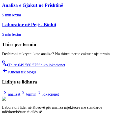
Analiza e Gjakut në Prishtinë
5
min lexim
Laborator në Pejë - Biohit
5
min lexim
Thirr per termin
Deshironi te kryeni kete analize? Na thirrni per te caktuar nje termin.
Thirr: 049 560 575
Shiko lokacionet
Kthehu tek blogu
Lidhje te lidhura
analizat
termin
lokacionet
Laboratori lider në Kosovë për analiza mjekësore me standarde
ndërkombëtare të cilësisë.