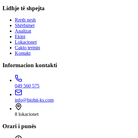
Lidhje të shpejta
Rreth nesh
Shërbimet
Analizat
Ekipi
Lokacionet
Cakto termin
Kontakt
Informacion kontakti
049 560 575
info@biohit-ks.com
8
lokacionet
Orari i punës