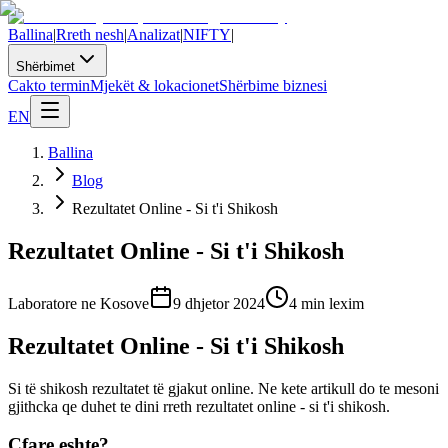
Ballina
|
Rreth nesh
|
Analizat
|
NIFTY
|
Shërbimet
Cakto termin
Mjekët & lokacionet
Shërbime biznesi
EN
Ballina
Blog
Rezultatet Online - Si t'i Shikosh
Rezultatet Online - Si t'i Shikosh
Laboratore ne Kosove
9 dhjetor 2024
4
min lexim
Rezultatet Online - Si t'i Shikosh
Si të shikosh rezultatet të gjakut online. Ne kete artikull do te mesoni
gjithcka qe duhet te dini rreth rezultatet online - si t'i shikosh.
Cfare eshte?