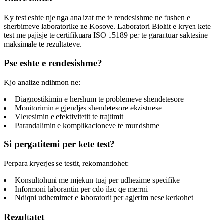
Ky test eshte nje nga analizat me te rendesishme ne fushen e
sherbimeve laboratorike ne Kosove. Laboratori Biohit e kryen kete
test me pajisje te certifikuara ISO 15189 per te garantuar saktesine
maksimale te rezultateve.
Pse eshte e rendesishme?
Kjo analize ndihmon ne:
Diagnostikimin e hershum te problemeve shendetesore
Monitorimin e gjendjes shendetesore ekzistuese
Vleresimin e efektivitetit te trajtimit
Parandalimin e komplikacioneve te mundshme
Si pergatitemi per kete test?
Perpara kryerjes se testit, rekomandohet:
Konsultohuni me mjekun tuaj per udhezime specifike
Informoni laborantin per cdo ilac qe merrni
Ndiqni udhemimet e laboratorit per agjerim nese kerkohet
Rezultatet