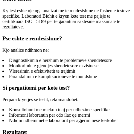
Ky test eshte nje nga analizat me te rendesishme ne fushen e testeve
specifike. Laboratori Biohit e kryen kete test me pajisje te
certifikuara ISO 15189 per te garantuar saktesine maksimale te
rezultateve.
Pse eshte e rendesishme?
Kjo analize ndihmon ne:
Diagnostikimin e hershum te problemeve shendetesore
Monitorimin e gjendjes shendetesore ekzistuese
Vleresimin e efektivitetit te trajtimit
Parandalimin e komplikacioneve te mundshme
Si pergatitemi per kete test?
Perpara kryerjes se testit, rekomandohet:
Konsultohuni me mjekun tuaj per udhezime specifike
Informoni laborantin per cdo ilac qe merrni
Ndiqni udhemimet e laboratorit per agjerim nese kerkohet
Rezultatet