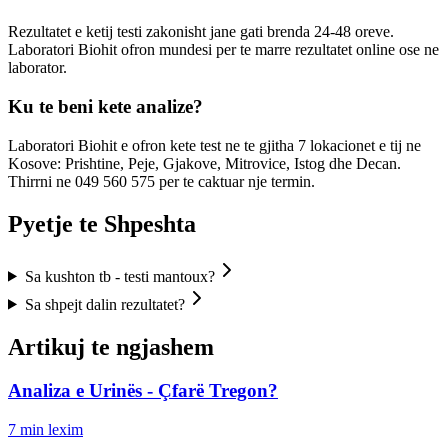
Rezultatet e ketij testi zakonisht jane gati brenda 24-48 oreve.
Laboratori Biohit ofron mundesi per te marre rezultatet online ose ne
laborator.
Ku te beni kete analize?
Laboratori Biohit e ofron kete test ne te gjitha 7 lokacionet e tij ne
Kosove: Prishtine, Peje, Gjakove, Mitrovice, Istog dhe Decan.
Thirrni ne 049 560 575 per te caktuar nje termin.
Pyetje te Shpeshta
Sa kushton tb - testi mantoux?
Sa shpejt dalin rezultatet?
Artikuj te ngjashem
Analiza e Urinës - Çfarë Tregon?
7
min lexim