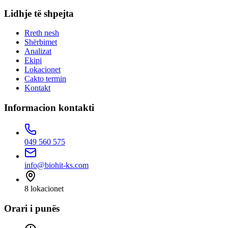
Lidhje të shpejta
Rreth nesh
Shërbimet
Analizat
Ekipi
Lokacionet
Cakto termin
Kontakt
Informacion kontakti
049 560 575
info@biohit-ks.com
8
lokacionet
Orari i punës