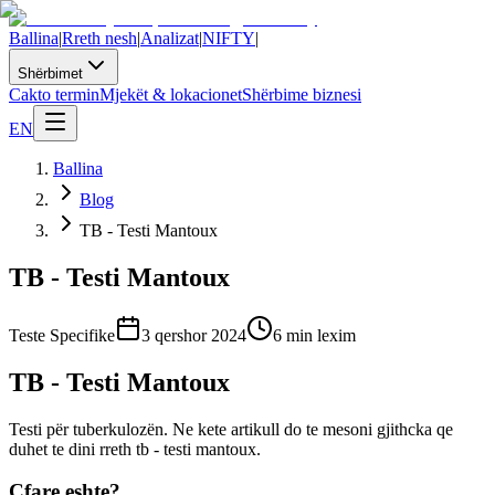
Ballina
|
Rreth nesh
|
Analizat
|
NIFTY
|
Shërbimet
Cakto termin
Mjekët & lokacionet
Shërbime biznesi
EN
Ballina
Blog
TB - Testi Mantoux
TB - Testi Mantoux
Teste Specifike
3 qershor 2024
6
min lexim
TB - Testi Mantoux
Testi për tuberkulozën. Ne kete artikull do te mesoni gjithcka qe
duhet te dini rreth tb - testi mantoux.
Cfare eshte?