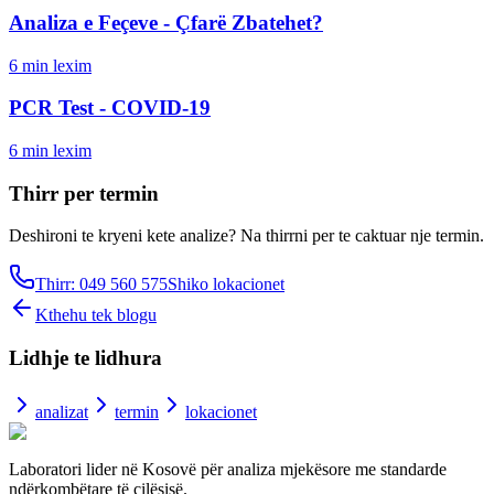
Analiza e Feçeve - Çfarë Zbatehet?
6
min lexim
PCR Test - COVID-19
6
min lexim
Thirr per termin
Deshironi te kryeni kete analize? Na thirrni per te caktuar nje termin.
Thirr: 049 560 575
Shiko lokacionet
Kthehu tek blogu
Lidhje te lidhura
analizat
termin
lokacionet
Laboratori lider në Kosovë për analiza mjekësore me standarde
ndërkombëtare të cilësisë.