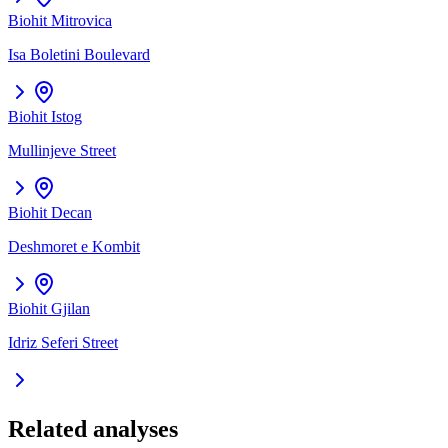
Biohit
Mitrovica
Isa Boletini Boulevard
Biohit
Istog
Mullinjeve Street
Biohit
Decan
Deshmoret e Kombit
Biohit
Gjilan
Idriz Seferi Street
Related analyses