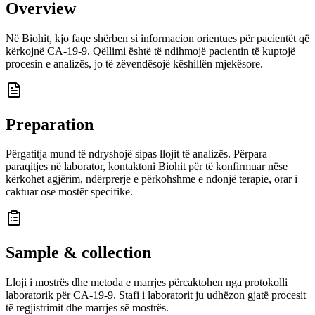
Overview
Në Biohit, kjo faqe shërben si informacion orientues për pacientët që
kërkojnë CA-19-9. Qëllimi është të ndihmojë pacientin të kuptojë
procesin e analizës, jo të zëvendësojë këshillën mjekësore.
Preparation
Përgatitja mund të ndryshojë sipas llojit të analizës. Përpara
paraqitjes në laborator, kontaktoni Biohit për të konfirmuar nëse
kërkohet agjërim, ndërprerje e përkohshme e ndonjë terapie, orar i
caktuar ose mostër specifike.
Sample & collection
Lloji i mostrës dhe metoda e marrjes përcaktohen nga protokolli
laboratorik për CA-19-9. Stafi i laboratorit ju udhëzon gjatë procesit
të regjistrimit dhe marrjes së mostrës.