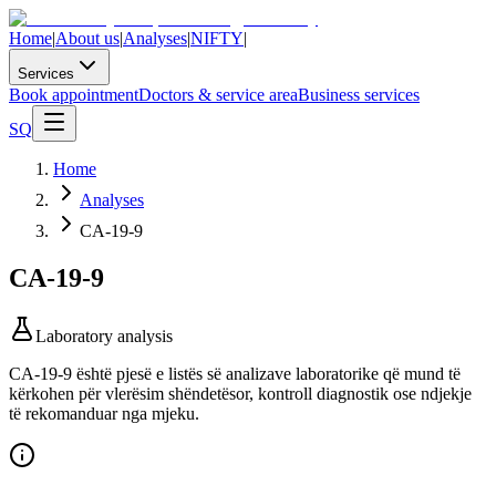
Home
|
About us
|
Analyses
|
NIFTY
|
Services
Book appointment
Doctors & service area
Business services
SQ
Home
Analyses
CA-19-9
CA-19-9
Laboratory analysis
CA-19-9 është pjesë e listës së analizave laboratorike që mund të
kërkohen për vlerësim shëndetësor, kontroll diagnostik ose ndjekje
të rekomanduar nga mjeku.