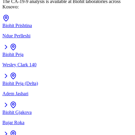
The
CA-19-9
analysis is available at Biohit laboratories across
Kosovo:
Biohit
Prishtina
Ndue Perlleshi
Biohit
Peja
Wesley Clark 140
Biohit
Peja (Delta)
Adem Jashari
Biohit
Gjakova
Bujar Roka