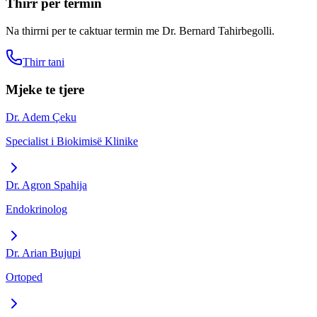
Thirr per termin
Na thirrni per te caktuar termin me
Dr. Bernard Tahirbegolli
.
Thirr tani
Mjeke te tjere
Dr. Adem Çeku
Specialist i Biokimisë Klinike
Dr. Agron Spahija
Endokrinolog
Dr. Arian Bujupi
Ortoped