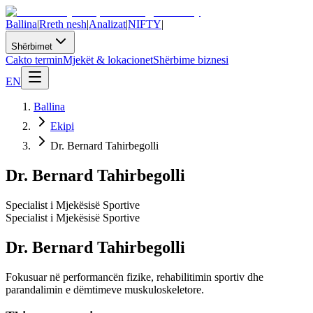
Ballina
|
Rreth nesh
|
Analizat
|
NIFTY
|
Shërbimet
Cakto termin
Mjekët & lokacionet
Shërbime biznesi
EN
Ballina
Ekipi
Dr. Bernard Tahirbegolli
Dr. Bernard Tahirbegolli
Specialist i Mjekësisë Sportive
Specialist i Mjekësisë Sportive
Dr. Bernard Tahirbegolli
Fokusuar në performancën fizike, rehabilitimin sportiv dhe
parandalimin e dëmtimeve muskuloskeletore.