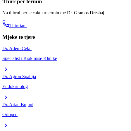
Thirr per termin
Na thirrni per te caktuar termin me
Dr. Gramos Dreshaj
.
Thirr tani
Mjeke te tjere
Dr. Adem Çeku
Specialist i Biokimisë Klinike
Dr. Agron Spahija
Endokrinolog
Dr. Arian Bujupi
Ortoped