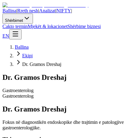
Ballina
|
Rreth nesh
|
Analizat
|
NIFTY
|
Shërbimet
Cakto termin
Mjekët & lokacionet
Shërbime biznesi
EN
Ballina
Ekipi
Dr. Gramos Dreshaj
Dr. Gramos Dreshaj
Gastroenterolog
Gastroenterolog
Dr. Gramos Dreshaj
Fokus në diagnostikën endoskopike dhe trajtimin e patologjive
gastroenterologjike.