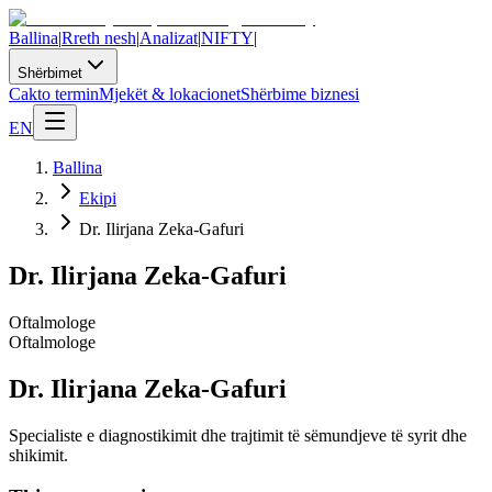
Ballina
|
Rreth nesh
|
Analizat
|
NIFTY
|
Shërbimet
Cakto termin
Mjekët & lokacionet
Shërbime biznesi
EN
Ballina
Ekipi
Dr. Ilirjana Zeka-Gafuri
Dr. Ilirjana Zeka-Gafuri
Oftalmologe
Oftalmologe
Dr. Ilirjana Zeka-Gafuri
Specialiste e diagnostikimit dhe trajtimit të sëmundjeve të syrit dhe
shikimit.