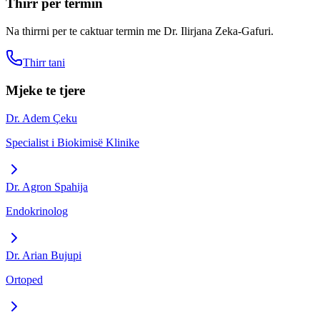
Thirr per termin
Na thirrni per te caktuar termin me
Dr. Ilirjana Zeka-Gafuri
.
Thirr tani
Mjeke te tjere
Dr. Adem Çeku
Specialist i Biokimisë Klinike
Dr. Agron Spahija
Endokrinolog
Dr. Arian Bujupi
Ortoped