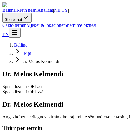
Ballina
|
Rreth nesh
|
Analizat
|
NIFTY
|
Shërbimet
Cakto termin
Mjekët & lokacionet
Shërbime biznesi
EN
Ballina
Ekipi
Dr. Melos Kelmendi
Dr. Melos Kelmendi
Specializant i ORL-së
Specializant i ORL-së
Dr. Melos Kelmendi
Angazhohet në diagnostikimin dhe trajtimin e sëmundjeve të veshit, hu
Thirr per termin