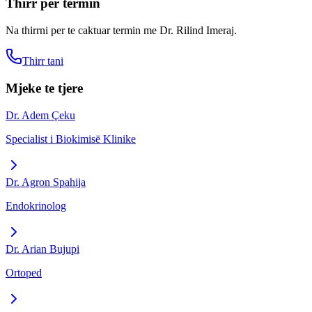
Thirr per termin
Na thirrni per te caktuar termin me
Dr. Rilind Imeraj
.
Thirr tani
Mjeke te tjere
Dr. Adem Çeku
Specialist i Biokimisë Klinike
Dr. Agron Spahija
Endokrinolog
Dr. Arian Bujupi
Ortoped