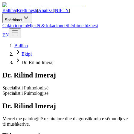
Ballina
|
Rreth nesh
|
Analizat
|
NIFTY
|
Shërbimet
Cakto termin
Mjekët & lokacionet
Shërbime biznesi
EN
Ballina
Ekipi
Dr. Rilind Imeraj
Dr. Rilind Imeraj
Specialist i Pulmologjisë
Specialist i Pulmologjisë
Dr. Rilind Imeraj
Merret me patologjitë respiratore dhe diagnostikimin e sëmundjeve
të mushkërive.